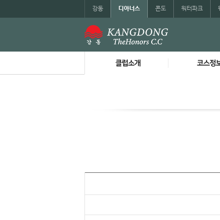
강동
디아너스
콘도
워터파크
소개
코스소
전화번호안내
Lake Cou
오시는길
Valley Co
리조트 가이드맵
Hills Cou
스코어 