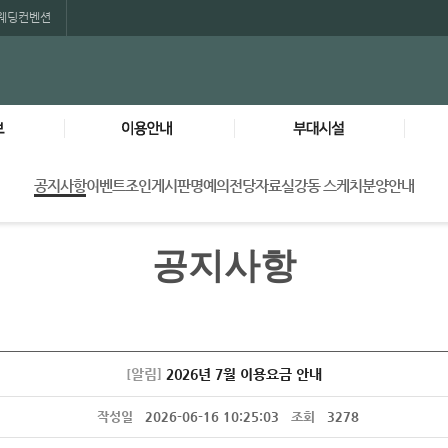
웨딩컨벤션
공지사항
이벤트
조인게시판
명예의전당
자료실
강동 스케치
분양안내
개
이용방법
클럽하우스
rse
예약안내
레스토랑
urse
캐디&셀프라운드 Tip
티하우스
공지사항
rse
바로입장 Tip
프로샵
카드
이용요금
연회장
단체문의
락커&사우나
위약규정
로컬룰
[알림]
2026년 7월 이용요금 안내
회원권안내
작성일
2026-06-16 10:25:03
조회
3278
회원특전
인터넷 회원 혜택