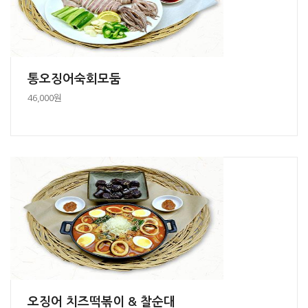
통오징어숙회모둠
46,000원
오징어 치즈떡볶이 & 찰순대