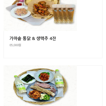
가마솥 통닭 & 생맥주 4잔
85,000원